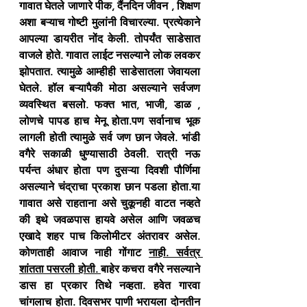
गावात घेतले जाणारे पीक, दैंनदिन जीवन , शिक्षण 
अशा बऱ्याच गोष्टी मुलांनी विचारल्या. प्रत्येकाने 
आपल्या डायरीत नोंद केली. तोपर्यंत साडेसात 
वाजले होते. गावात लाईट नसल्याने लोक लवकर 
झोपतात. त्यामुळे आम्हीही साडेसातला जेवायला 
घेतले. हॉल बऱ्यापैकी मोठा असल्याने सर्वजण 
व्यवस्थित बसलो. फक्त भात, भाजी, डाळ , 
लोणचे पापड हाच मेनू होता.पण सर्वानाच भूक 
लागली होती त्यामुळे सर्व जण छान जेवले. भांडी 
वगैरे सकाळी धुण्यासाठी ठेवली. रात्री नऊ 
पर्यन्त अंधार होता पण दुसऱ्या दिवशी पौर्णिमा 
असल्याने चंद्राचा प्रकाश छान पडला होता.या 
गावात असे राहताना असे चुकूनही वाटत नव्हते 
की इथे जवळपास हायवे असेल आणि जवळच 
एखादे शहर पाच किलोमीटर अंतरावर असेल. 
कोणताही आवाज नाही गोंगाट 
नाही. सर्वत्र 
शांतता पसरली होती. 
बाहेर कचरा वगैरे नसल्याने 
डास हा प्रकार तिथे नव्हता. हवेत गारवा 
चांगलाच होता. दिवसभर पाणी भरायला दोनतीन 