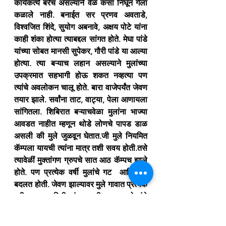
कार्यकर्त्ये बरेच असल्याने वेळ कसा निघून गेला 
कळाले नाही. बनाईत सर प्रणव अवताडे, 
विश्वजित शिंदे, सुयोग अबनावे, अक्षय पोटे यांना 
काही शंका होत्या त्याबद्दल सांगत होते. मेघा पांडे 
यांच्या सोबत मानसी सुपेकर, गौरी पांडे या आल्या 
होत्या. त्या बऱ्याच लहान असल्याने मुलांच्या 
उपक्रमात सहभागी होऊ शकत नव्हत्या पण 
त्यांचे अवलोकन चालू होते. बारा वाजेपर्यंत जेवण 
तयार झाले. सर्वांना ताट, वाट्या, पेला आणायला 
सांगितला. शिबिरात बऱ्याचवेळा मुलांना भाज्या 
आवडत नाहीत म्हणून थोडे लोणचे पापड डाळ 
असली की मुले जुळवून घेतात.जी मुले नियमित 
कॅम्पला यायची त्यांना मात्र तशी सवय होती.तसे 
त्यावेळीं मुक्तांगण ग्रुपचे सात आठ कॅम्पच झाले 
होते. पण प्रत्येक वर्षी मुलांचे गट  आणि मुले 
बदलत होती. जेवण झाल्यावर मुले गावात प्रत्येक 
घरी जाऊन माहिती सांगू लागली. इथल्या लोकांचे 
वैशिष्ट म्हणजे लोक खूप स्वच्छ रहात होते. रंगाने 
गोरेपान होते. ठाकूर आदिवासी समाजाचे लोक 