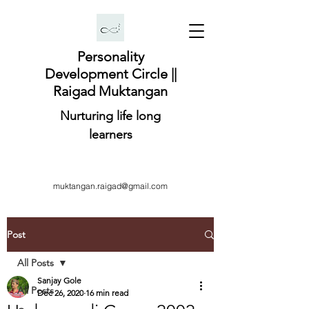
Personality
Development Circle ||
Raigad Muktangan
Nurturing life long
learners
muktangan.raigad@gmail.com
Post
All Posts
Sanjay Gole
All Posts
Dec 26, 2020
16 min read