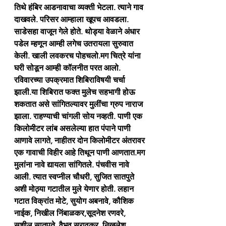
तिथे हंबिर आडनावाचा व्यक्ती भेटला. त्याने गाव 
दाखवले. परिसर आम्हाला खूपच आवडला. 
साडेसहा वाजून गेले होते. थोड्या वेळाने अंधार 
पडेल म्हणून आम्ही लगेच उतरायला सुरुवात 
केली. खाली लवकरच पोहचलो.मग चित्रे यांना 
घरी सोडून आम्ही कॉलनीत परत आलो.
रविवारच्या उपक्रमात शिबिराविषयी चर्चा 
झाली.या शिबिरात फक्त मुलेच सहभागी होऊ 
शकतात असे सांगितल्यावर मुलींचा ग्रुप नाराज 
झाला. राहण्याची चांगली सोय नव्हती. पाणी एक 
किलोमीटर लांब असलेल्या हात पंपाने पाणी 
आणावे लागते, नाहीतर दोन किलोमीटर अंतरावर 
एक गावाची विहीर आहे तिथून पाणी आणतात.मग 
मुलांना नावे द्यायला सांगितले. पंचवीस नावे 
आली. त्यात स्वप्नील चौधरी, सुजित सातपुते 
अशी मोठ्या गटातील मुले येणार होती. लहान 
गटात विक्रांत मोटे, सुयोग अबनावे, कौशिक 
नाईक, निखील निंबाळकर,सूदनेश रणवरे, 
सुशील सातपुते, वैभव सुरावकर, निखलेश 