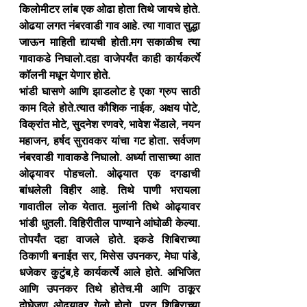
किलोमीटर लांब एक ओढा होता तिथे जायचे होते. 
ओढया लगत नंबरवाडी गाव आहे. त्या गावात सुद्धा 
जाऊन माहिती द्यायची होती.मग सकाळीच त्या 
गावाकडे निघालो.दहा वाजेपर्यंत काही कार्यकर्त्ये 
कॉलनी मधून येणार होते.
भांडी घासणे आणि झाडलोट हे एका ग्रुप साठी 
काम दिले होते.त्यात कौशिक नाईक, अक्षय पोटे, 
विक्रांत मोटे, सुदनेश रणवरे, भावेश भेंडाले, नयन 
महाजन, हर्षद सुरावकर यांचा गट होता. सर्वजण 
नंबरवाडी गावाकडे निघालो. अर्ध्या तासाच्या आत 
ओढ्यावर पोहचलो. ओढ्यात एक दगडाची 
बांधलेली विहीर आहे. तिथे पाणी भरायला 
गावातील लोक येतात. मुलांनी तिथे ओढ्यावर 
भांडी धुतली. विहिरीतील पाण्याने आंघोळी केल्या. 
तोपर्यंत दहा वाजले होते. इकडे शिबिराच्या 
ठिकाणी बनाईत सर, मिसेस उपनकर, मेघा पांडे, 
धजेकर कुटुंब,हे कार्यकर्त्ये आले होते. अभिजित 
आणि उपनकर तिथे होतेच.मी आणि ठाकूर 
दोघेजण ओढ्यावर गेलो होतो. परत शिबिराच्या 