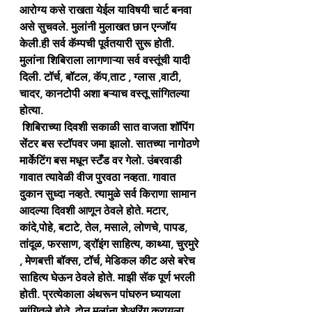
आरोग्य कसे राखता येईल याविषयी चार्ट बनवा 
असे सुचवले. मुलांनी मुलाखत छान एन्जॉय 
केली.ही सर्व कॅम्पची पूर्वतयारी सुरू होती. 
मुलांना शिबिराला लागणाऱ्या सर्व वस्तूंची यादी 
दिली. टॉर्च, बॉटल, कॅप,ताट , ग्लास ,वाटी, 
चादर, कानटोपी अशा बऱ्याच वस्तू सांगितल्या 
होत्या.
 शिबिराच्या दिवशी सकाळी सात वाजता शॉपिंग 
सेंटर बस स्टॉपवर जमा झालो. सातच्या नागोठणे 
मार्केटिंग बस मधून स्टँड वर गेलो. उंबरवाडी 
गावात त्यावेळी वीज पुरवठा नव्हता. गावात 
दुकान सुध्दा नव्हते. त्यामुळे सर्व किराणा सामान 
आदल्या दिवशी आणून ठेवले होते. मटार, 
कांदे,पोहे, बटाटे, तेल, मसाले, लोणचे, पापड, 
तांदूळ, फरसाण, ड्रॉइंग साहित्य, काथ्या, चुरमुरे 
, मेणबत्ती बॉक्स, टॉर्च, मेडिकल कीट असे बरेच 
साहित्य घेऊन ठेवले होते. माझी सॅक पूर्ण भरली 
होती. प्रत्येकाला अंथरून पांघरुन घ्यायला 
सांगितले होते. दोन मुलांना शेअरिंग करायला 