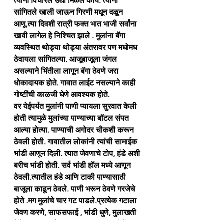
त्यांना विचारले उद्या मिळेल काय. त्यांनी 
सांगितले खाली जाऊन गिरणी मधून दळून 
आणू.त्या दिवशी रात्री फक्त भात भाजी सर्वांना 
खावी लागेल हे निश्चित झाले . मुलांना बॅगा 
व्यवस्थित थोड्या थोड्या अंतरावर पण मधोमध 
ठेवायला सांगितल्या. आजूबाजूला जंगल 
असल्याने भिंतीला लागून बॅगा ठेवणे जरा 
धोकादायक होते. गावात लाईट नसल्याने काही 
गोष्टींची काळजी घेणे आवश्यक होते.
वर येईपर्यत मुलांनी पाणी प्यायला सुरवात केली 
होती त्यामुळे मुलांच्या पाण्याच्या बॉटल संपत 
आल्या होत्या. पाण्याची अगोदर चौकशी करून 
ठेवली होती. गावातील लोकांनी त्यांची सामाईक 
भांडी आणून दिली. त्यात जेवणाचे टोप, हंडे अशी 
बरीच भांडी होती. सर्व भांडी हॉल मध्ये आणून 
ठेवली.त्यातील हंडे आणि टाकी पाण्यासाठी 
बाजूला काढून ठेवले. पाणी भरून ठेवणे गरजेचे 
होते .मग मुलांचे चार गट पाडले.प्रत्येक गटाला 
जेवण करणे, साफसफाई , भांडी धुणे, मुलाखती 