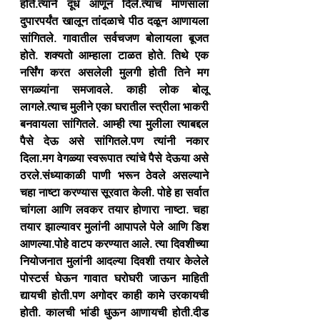
होते.त्याने दूध आणून दिले.त्याच माणसाला 
दुपारपर्यंत खालून तांदळाचे पीठ दळून आणायला 
सांगितले. गावातील सर्वचजण बोलायला बूजत 
होते. शक्यतो आम्हाला टाळत होते. तिथे एक 
नर्सिंग करत असलेली मुलगी होती तिने मग 
सगळ्यांना समजावले. काही लोक बोलू 
लागले.त्याच मुलीने एका घरातील स्त्रीला भाकरी 
बनवायला सांगितले. आम्ही त्या मुलीला त्याबद्दल 
पैसे देऊ असे सांगितले.पण त्यांनी नकार 
दिला.मग वेगळ्या स्वरूपात त्यांचे पैसे देऊया असे 
ठरले.संध्याकाळी पाणी भरून ठेवले असल्याने 
चहा नाष्टा करण्यास सूरवात केली. पोहे हा सर्वात 
चांगला आणि लवकर तयार होणारा नाष्टा. चहा 
तयार झाल्यावर मुलांनी आपापले पेले आणि डिश 
आणल्या.पोहे वाटप करण्यात आले. त्या दिवशीच्या 
नियोजनात मुलांनी आदल्या दिवशी तयार केलेले 
पोस्टर्स घेऊन गावात घरोघरी जाऊन माहिती 
द्यायची होती.पण अगोदर काही कामे उरकायची 
होती. कालची भांडी धुऊन आणायची होती.दीड 