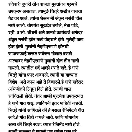
रविवारी दुपारी तीन वाजता मुक्तांगण ग्रुपचे 
उपक्रम असतात. त्यामुळे चित्रे अडीच वाजता 
गेट वर आले. त्यांना घेऊन मी अंकुर नर्सरी हॉल 
मध्ये आलो. तोपर्यंत सुखदेव बर्गोले, मेघा पांडे, 
श्री. व सौ. चौधरी असे आमचे कार्यकर्ते अगोदर 
अंकुर नर्सरी हॉल मध्ये पोहचले होते. मुलेही जमा 
होत होती. मुलांनी नेहमीप्रमाणे हॉलची 
साफसफाई करून सर्वजण गोलात बसले . 
आल्यावर नेहमीप्रमाणे मुलांनी दोन तीन गाणी 
गायली. त्यातील मर्द आम्ही मराठे खरे..हे गाणे 
चित्रे यांना फार आवडले. त्यांनी या गाण्यात 
विशेष  असे काय आहे ते विचारले.हे गाणे खरेतर 
अभिजीतने लिहून दिले होते. त्याची चाल 
सांगितली होती. नंतर आम्ही प्रत्येक उपक्रमात 
हे गाणे गात असू. त्याविषयी इतर माहिती नव्हती.
चित्रे यांनी सांगितले की हे मराठा रेजिमेंटचे गीत 
आहे.हे गीत तिथे गायले जाते. आणि योगायोग 
असा की चित्रे स्वतः त्याच रेजिमेंट मध्ये होते. 
आम्ही नकळत ते गायलो पण त्यांना फार बरे 