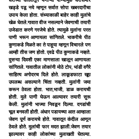
घराच्या कौलातून येणाऱ्या पाण्यामुळे घरासमोर 
खड्डे पडू नये म्हणून सर्वात सोपा खबरदारीचा 
उपाय केला होता. संध्याकाळी बाहेर काही मुलांचे 
खेळ घेतले.गावात वीज नसल्याने जेवणाची तयारी 
उजेडात करणे गरजेचे होते. त्यामुळे मुलांना परत 
पाणी भरून आणायला सांगितले. भाकरीचे पीठ 
कुणाकडे मिळते का ते पाहूया म्हणून विचारले पण 
आम्ही तीस जण होतो. एवढे पीठ कुणाकडे नव्हते. 
दुसऱ्या दिवशी एका माणसाला खालून आणायला 
सांगितले. गावातील लोकांनी मोठे टोप, भांडी वगैरे 
साहित्य अगोदरच दिले होते. लाकूडफाटा खूप 
उपलब्ध असल्याने चिंता नव्हती. मुलांनी जमा 
करून ठेवला होता. भात,भाजी, डाळ करायची 
होती. मुले पाणी घेऊन आल्यावर तयारी सुरू 
केली. मुलांनी भाज्या निवडून दिल्या. दगडांची 
चूल बनवली होती. अंधार पडायच्या आत आम्हाला 
जेवण पूर्ण करायचे होते. गावातून कंदील आणून 
ठेवले होते. मुलांची फार मदत झाली.जेवण तयार 
झाल्यावर काही लोकांच्या मुलाखती घेतल्या. 